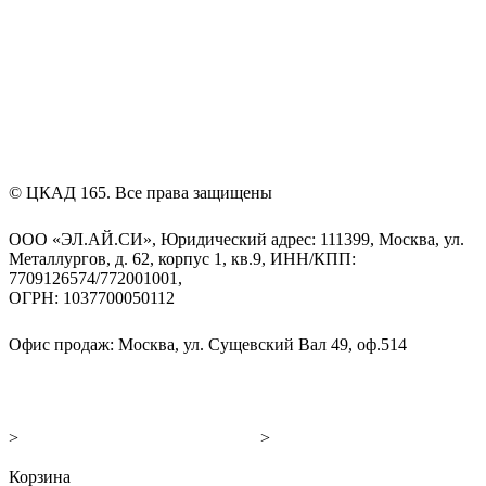
© ЦКАД 165. Все права защищены
ООО «ЭЛ.АЙ.СИ», Юридический адрес: 111399, Москва, ул.
Металлургов, д. 62, корпус 1, кв.9, ИНН/КПП:
7709126574/772001001,
ОГРН: 1037700050112
Офис продаж: Москва, ул. Сущевский Вал 49, оф.514
+7 (499) 653-97-71
info@ckad165.ru
>
Политика конфиденциальности
>
Согласие на обработку
персональных данных
Корзина