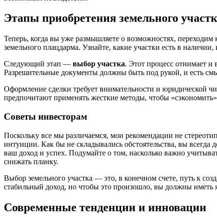
Этапы приобретения земельного участ
Теперь, когда вы уже размышляете о возможностях, переходим
земельного плацдарма. Узнайте, какие участки есть в наличии,
Следующий этап —
выбор участка
. Этот процесс отнимает и
Разрешительные документы должны быть под рукой, и есть смы
Оформление сделки требует внимательности и юридической чис
предпочитают применять жесткие методы, чтобы «сэкономить» 
Советы инвесторам
Поскольку все мы различаемся, мои рекомендации не стереоти
интуиции. Как бы не складывались обстоятельства, вы всегда 
ваш доход и успех. Подумайте о том, насколько важно учитыв
снижать планку.
Выбор земельного участка — это, в конечном счете, путь к соз
стабильный доход, но чтобы это произошло, вы должны иметь я
Современные тенденции и инновации