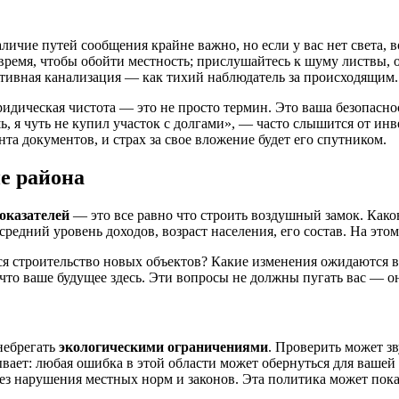
наличие путей сообщения крайне важно, но если у вас нет света,
емя, чтобы обойти местность; прислушайтесь к шуму листвы, от
тивная канализация — как тихий наблюдатель за происходящим.
ридическая чистота — это не просто термин. Это ваша безопасно
ь, я чуть не купил участок с долгами», — часто слышится от ин
та документов, и страх за свое вложение будет его спутником.
е района
оказателей
— это все равно что строить воздушный замок. Как
средний уровень доходов, возраст населения, его состав. На это
тся строительство новых объектов? Какие изменения ожидаются 
 что ваше будущее здесь. Эти вопросы не должны пугать вас — 
небрегать
экологическими ограничениями
. Проверить может зв
ывает: любая ошибка в этой области может обернуться для ваше
ез нарушения местных норм и законов. Эта политика может пока