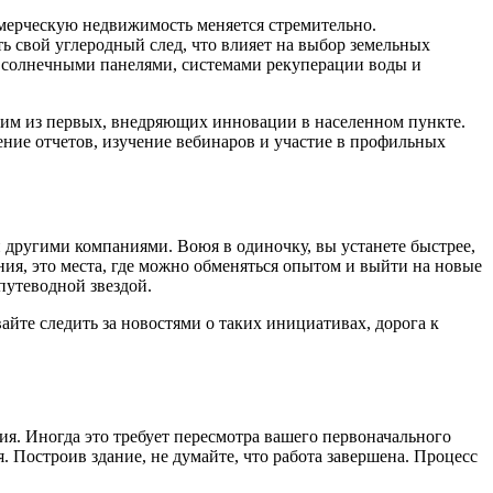
ммерческую недвижимость меняется стремительно.
ь свой углеродный след, что влияет на выбор земельных
с солнечными панелями, системами рекуперации воды и
дним из первых, внедряющих инновации в населенном пункте.
ение отчетов, изучение вебинаров и участие в профильных
 другими компаниями. Воюя в одиночку, вы устанете быстрее,
ия, это места, где можно обменяться опытом и выйти на новые
путеводной звездой.
йте следить за новостями о таких инициативах, дорога к
ния. Иногда это требует пересмотра вашего первоначального
. Построив здание, не думайте, что работа завершена. Процесс