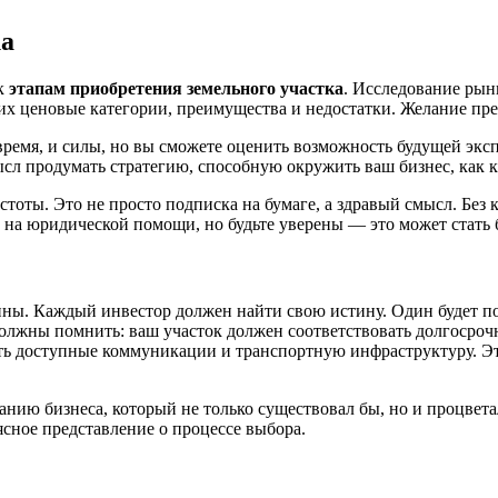
ка
 к
этапам приобретения земельного участка
. Исследование рын
 их ценовые категории, преимущества и недостатки. Желание пре
 время, и силы, но вы сможете оценить возможность будущей эк
сл продумать стратегию, способную окружить ваш бизнес, как к
тоты. Это не просто подписка на бумаге, а здравый смысл. Без
на юридической помощи, но будьте уверены — это может стать б
пны. Каждый инвестор должен найти свою истину. Один будет по
должны помнить: ваш участок должен соответствовать долгосрочн
ать доступные коммуникации и транспортную инфраструктуру. Эт
данию бизнеса, который не только существовал бы, но и процвета
сное представление о процессе выбора.