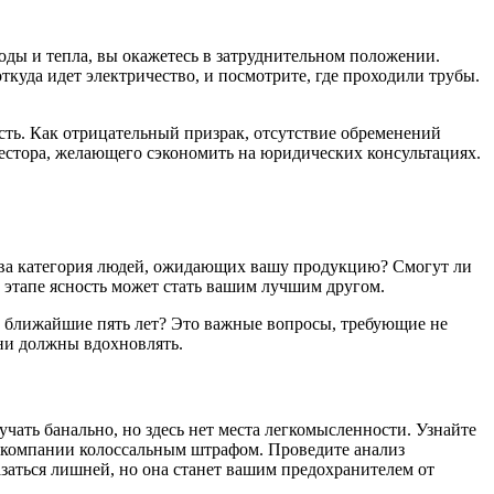
 воды и тепла, вы окажетесь в затруднительном положении.
куда идет электричество, и посмотрите, где проходили трубы.
сть. Как отрицательный призрак, отсутствие обременений
вестора, желающего сэкономить на юридических консультациях.
ова категория людей, ожидающих вашу продукцию? Смогут ли
м этапе ясность может стать вашим лучшим другом.
в ближайшие пять лет? Это важные вопросы, требующие не
они должны вдохновлять.
учать банально, но здесь нет места легкомысленности. Узнайте
й компании колоссальным штрафом. Проведите анализ
заться лишней, но она станет вашим предохранителем от