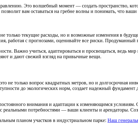
влению. Это волшебный момент — создать пространство, которо
 позволит вам оставаться на гребне волны и понимать, что ваши
 не только текущие расходы, но и возможные изменения в буду
ия, работая с прогнозами, оценивайте все риски. Продуманный 
нности. Важно учиться, адаптироваться и просвещаться, ведь ми
ляют и дают свежий взгляд на привычные вещи.
то не только вопрос квадратных метров, но и долгосрочная инв
тупности до экологических норм, создает надежный фундамент д
постоянного внимания и адаптации к изменяющимся условиям. С
 с реальными потребностями — ваши клиенты и арендаторы. Созд
ральным планом участков в индустриальном парке:
Наш генераль