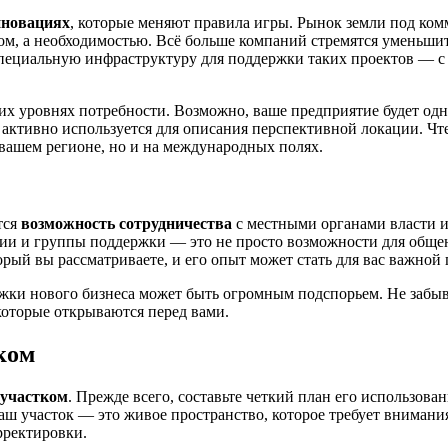
нновациях
, которые меняют правила игры. Рынок земли под ко
ом, а необходимостью. Всё больше компаний стремятся уменьшит
 специальную инфраструктуру для поддержки таких проектов — 
хних уровнях потребности. Возможно, ваше предприятие будет о
 активно используется для описания перспективной локации. Чт
в вашем регионе, но и на международных полях.
тся
возможность сотрудничества
с местными органами власти и
ции и группы поддержки — это не просто возможности для общен
орый вы рассматриваете, и его опыт может стать для вас важной 
ки нового бизнеса может быть огромным подспорьем. Не забыва
 которые открываются перед вами.
ком
 участком
. Прежде всего, составьте четкий план его использова
аш участок — это живое пространство, которое требует внимания
рректировки.